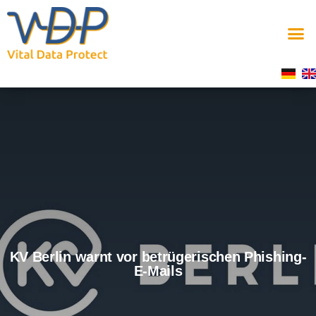
KV Berlin warnt vor betrügerischen Phishing-
E-Mails