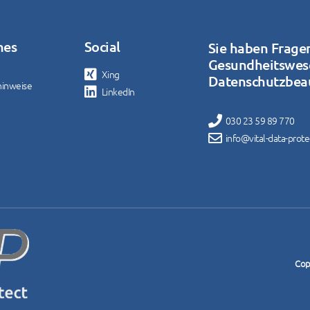
hes
Social
Sie haben Frage
Gesundheitswes
Xing
Datenschutzbeau
hinweise
LinkedIn
030 23 59 89 770
info@vital-data-prot
Copy