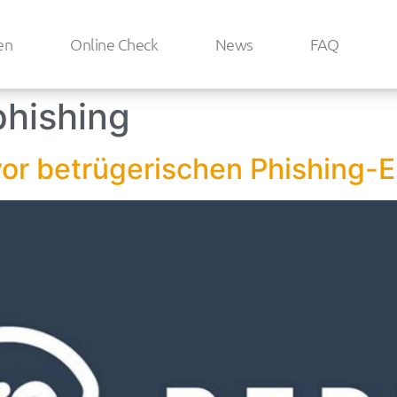
en
Online Check
News
FAQ
phishing
vor betrügerischen Phishing-E