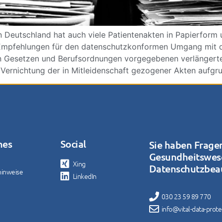
n Deutschland hat auch viele Patientenakten in Papierform
mpfehlungen für den datenschutzkonformen Umgang mit die
en Gesetzen und Berufsordnungen vorgegebenen verlängert
e Vernichtung der in Mitleidenschaft gezogener Akten aufgr
hes
Social
Sie haben Frage
Gesundheitswes
Xing
Datenschutzbeau
hinweise
LinkedIn
030 23 59 89 770
info@vital-data-prot