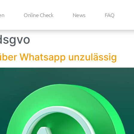
en
Online Check
News
FAQ
dsgvo
ber Whatsapp unzulässig