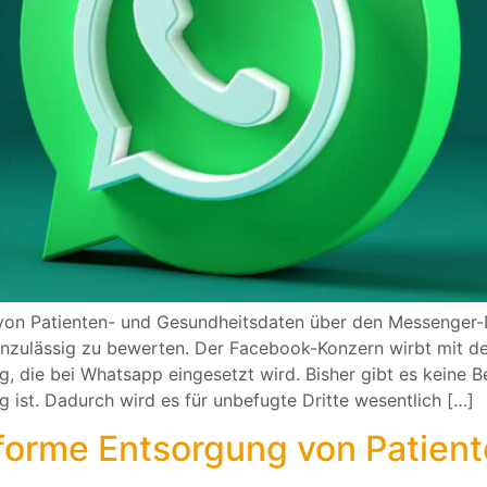
von Patienten- und Gesundheitsdaten über den Messenger-
unzulässig zu bewerten. Der Facebook-Konzern wirbt mit der
 die bei Whatsapp eingesetzt wird. Bisher gibt es keine B
g ist. Dadurch wird es für unbefugte Dritte wesentlich […]
orme Entsorgung von Patien