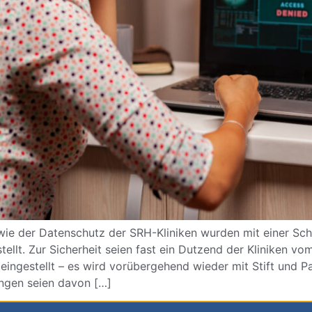
owie der Datenschutz der SRH-Kliniken wurden mit einer S
tellt. Zur Sicherheit seien fast ein Dutzend der Kliniken
 eingestellt – es wird vorübergehend wieder mit Stift und Pa
ngen seien davon […]