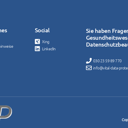
hes
Social
Sie haben Frage
Gesundheitswes
Xing
Datenschutzbeau
hinweise
LinkedIn
030 23 59 89 770
info@vital-data-prot
Copy