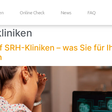
en
Online Check
News
FAQ
kliniken
f SRH-Kliniken – was Sie für 
n